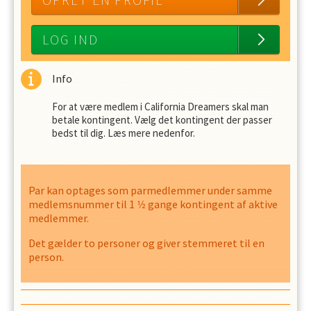
OPRET EN PROFIL
LOG IND
Info
For at være medlem i California Dreamers skal man
betale kontingent. Vælg det kontingent der passer
bedst til dig. Læs mere nedenfor.
Par kan optages som parmedlemmer under samme
medlemsnummer til 1 1⁄2 gange kontingent af aktive
medlemmer.
Det gælder to personer og giver stemmeret til en
person.