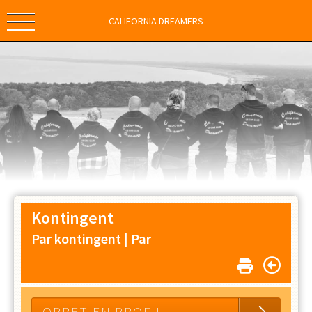
CALIFORNIA DREAMERS
Kontingent
Par kontingent |
Par