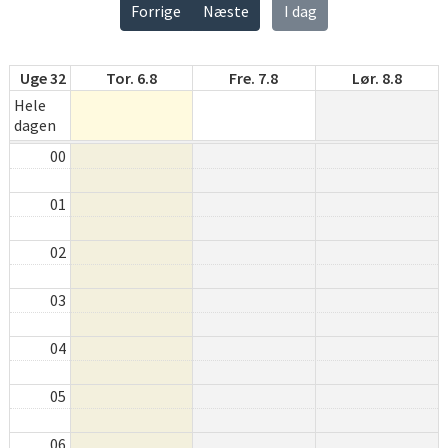
Forrige
Næste
I dag
Uge 32
Tor. 6.8
Fre. 7.8
Lør. 8.8
Hele
dagen
00
01
02
03
04
05
06